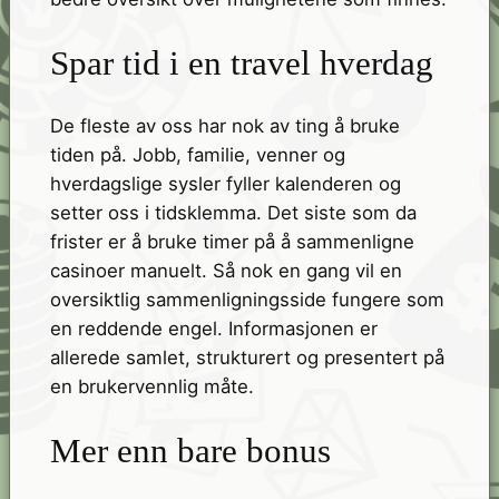
Spar tid i en travel hverdag
De fleste av oss har nok av ting å bruke
tiden på. Jobb, familie, venner og
hverdagslige sysler fyller kalenderen og
setter oss i tidsklemma. Det siste som da
frister er å bruke timer på å sammenligne
casinoer manuelt. Så nok en gang vil en
oversiktlig sammenligningsside fungere som
en reddende engel. Informasjonen er
allerede samlet, strukturert og presentert på
en brukervennlig måte.
Mer enn bare bonus