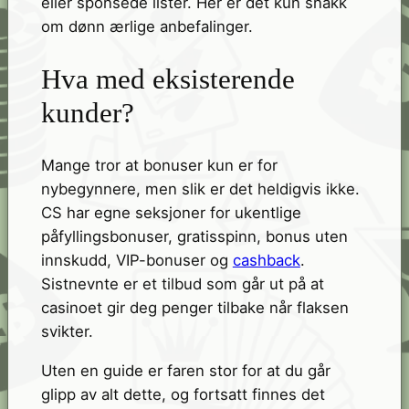
eller sponsede lister. Her er det kun snakk
om dønn ærlige anbefalinger.
Hva med eksisterende
kunder?
Mange tror at bonuser kun er for
nybegynnere, men slik er det heldigvis ikke.
CS har egne seksjoner for ukentlige
påfyllingsbonuser, gratisspinn, bonus uten
innskudd, VIP-bonuser og
cashback
.
Sistnevnte er et tilbud som går ut på at
casinoet gir deg penger tilbake når flaksen
svikter.
Uten en guide er faren stor for at du går
glipp av alt dette, og fortsatt finnes det