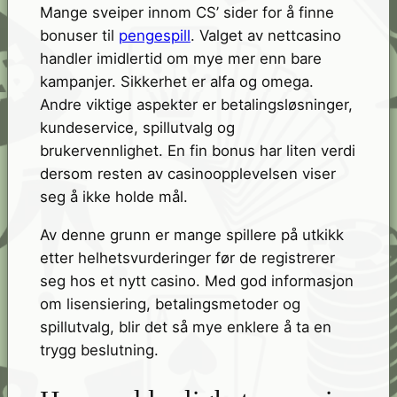
Mange sveiper innom CS’ sider for å finne
bonuser til
pengespill
. Valget av nettcasino
handler imidlertid om mye mer enn bare
kampanjer. Sikkerhet er alfa og omega.
Andre viktige aspekter er betalingsløsninger,
kundeservice, spillutvalg og
brukervennlighet. En fin bonus har liten verdi
dersom resten av casinoopplevelsen viser
seg å ikke holde mål.
Av denne grunn er mange spillere på utkikk
etter helhetsvurderinger før de registrerer
seg hos et nytt casino. Med god informasjon
om lisensiering, betalingsmetoder og
spillutvalg, blir det så mye enklere å ta en
trygg beslutning.